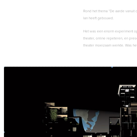
Rond het thema “De aarde vanuit 
Ian heeft gebouwd.
Het was een enorm experiment op
theater, online repeteren, en pre
theater moeizaam werkte. Was het