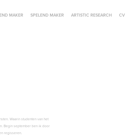
END MAKER
SPELEND MAKER
ARTISTIC RESEARCH
CV
nsten. Waarin studenten van het
n. Begin september ben ik door
en regisseren.