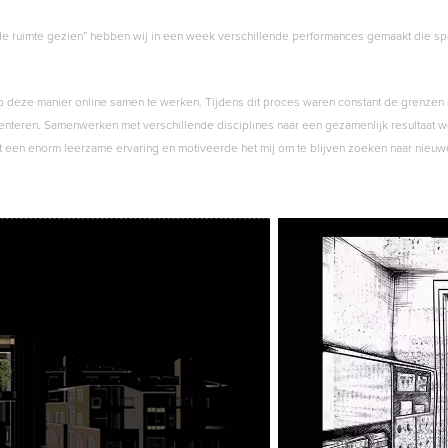
de ruimte gezien” hebben wij in een week verschillende performances gemaakt die spee
 deze manier online samen te werken. Tijdens dit proces waren constant de grenzen
senteren. Samenwerken met verschillende disciplines naar een gezamenlijk resultaat we
 een enorm leerzame ervaring en motiveerde het mij om te blijven zoeken naar nieuw