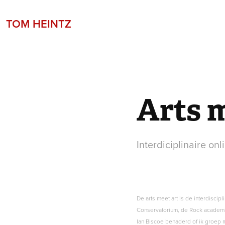
TOM HEINTZ
Arts 
Interdiciplinaire on
De arts meet art is de interdisci
Conservatorium, de Rock academi
Ian Biscoe benaderd of ik groep 