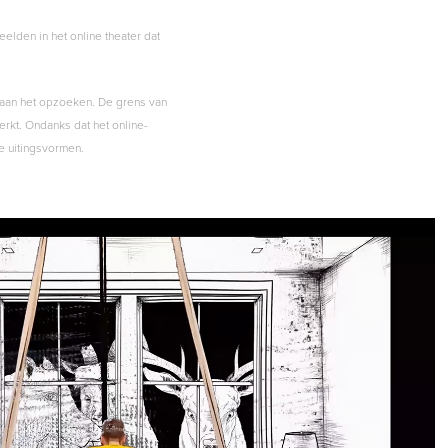
lden in het online theater dat
 aan het opzoeken. De grens van
rkt. Ondanks dat het online-
e uitingsvormen.