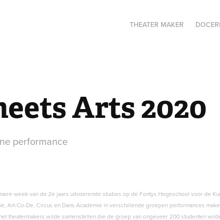
THEATER MAKER
DOCER
meets Arts 2020
line performance
plinaire week van de 2e jaars uitvoerende studies op de Fontys Hogeschool voor de Ku
e, Art-Co-De, Circus en Dans Academie in verschillende groepen performances make
met theatermakers wilde samenstellen die de groep van ongeveer 200 studenten wild